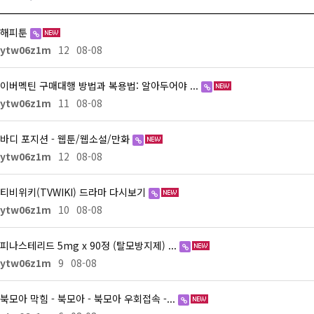
해피툰
ytw06z1m
12
08-08
이버멕틴 구매대행 방법과 복용법: 알아두어야 ...
ytw06z1m
11
08-08
바디 포지션 - 웹툰/웹소설/만화
ytw06z1m
12
08-08
티비위키(TVWIKI) 드라마 다시보기
ytw06z1m
10
08-08
피나스테리드 5mg x 90정 (탈모방지제) ...
ytw06z1m
9
08-08
북모아 막힘 - 북모아 - 북모아 우회접속 -...