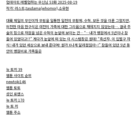
업데이트:레벨업하는 무신님 53화 2025-08-19
작가: 러스트,tasdama(whomor),소유현
대륙 제일의 무인이자 무림을 일통한 일천의 무황제, 수혁. 모든 것을 이룬 그였지만,
허전한 마음 한구석은 여전히 가족에 대한 그리움으로 채워지지 않았는데…. 결국 주
술의 힘으로 차원을 넘은 수혁의 눈앞에 보이는 건… “…내가 병원에서 5년이나 잠
들어 있었다고!?” 게다가 눈앞에 떠 있는 이 시스템창은 뭔데! “흑산자, 이 입벌구 자
식! 내가 있던 세상으로 보내 준다며! 뭔가 X나게 달라졌잖아~!” 잠들어 있던 5년 동
안의 병원비로 가족들은
뉴 토끼 39
웹툰 사이트 순위
newtoki146
웹툰 토토
성인 로맨스
뉴 토끼 170
뉴 토 끼
웹툰 주소