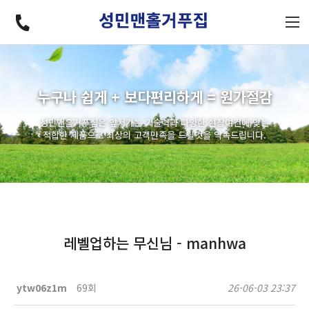
누구나 쉽게 + 보다편리하게 = 원가절감
성민맨홀거푸집은 앞서가는 기술력과 다양한 현장여건에 맞는
적합한 제품으로 최상의 고객만족을 드릴것을 약속드립니다.
레벨업하는 무신님 - manhwa
ytw06z1m
69회
26-06-03 23:37