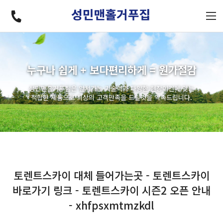
누구나 쉽게 + 보다편리하게 = 원가절감
성민맨홀거푸집은 앞서가는 기술력과 다양한 현장여건에 맞는
적합한 제품으로 최상의 고객만족을 드릴것을 약속드립니다.
토렌트스카이 대체 들어가는곳 - 토렌트스카이
바로가기 링크 - 토렌트스카이 시즌2 오픈 안내
- xhfpsxmtmzkdl