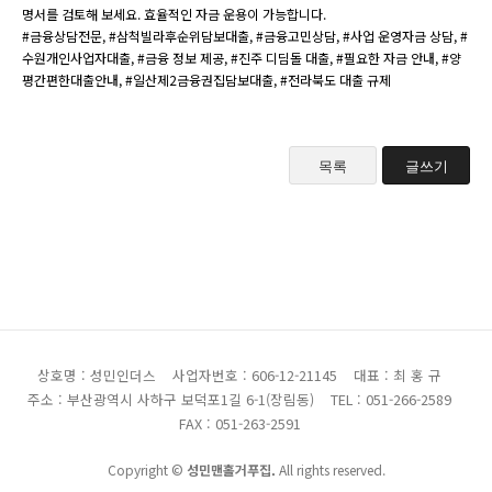
명서를 검토해 보세요. 효율적인 자금 운용이 가능합니다.
#금융상담전문, #삼척빌라후순위담보대출, #금융고민상담, #사업 운영자금 상담, #
수원개인사업자대출, #금융 정보 제공, #진주 디딤돌 대출, #필요한 자금 안내, #양
평간편한대출안내, #일산제2금융권집담보대출, #전라북도 대출 규제
목록
글쓰기
상호명 : 성민인더스
사업자번호 : 606-12-21145
대표 : 최 홍 규
주소 : 부산광역시 사하구 보덕포1길 6-1(장림동)
TEL : 051-266-2589
FAX : 051-263-2591
Copyright ©
성민맨홀거푸집.
All rights reserved.