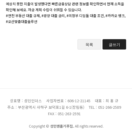
예상치 못한 지출이 발생했다면 빠른금융상담 관련 정보를 확인하면서 현재 소득을
확인해 보세요. 자금 계획 수립이 쉬워질 수 있습니다.
#연천 부동산 대출 규제, #광양 대출 금리, #의정부 디딤돌 대출 조건, #카카오 뱅크,
#오산맞춤대출솔루션
목록
글쓰기
상호명 : 성민인더스
사업자번호 : 606-12-21145
대표 : 최 홍 규
주소 : 부산광역시 사하구 보덕포1길 6-1(장림동)
TEL : 051-266-2589
FAX : 051-263-2591
Copyright ©
성민맨홀거푸집.
All rights reserved.