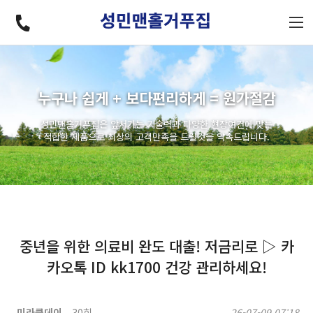
누구나 쉽게 + 보다편리하게 = 원가절감
성민맨홀거푸집은 앞서가는 기술력과 다양한 현장여건에 맞는
적합한 제품으로 최상의 고객만족을 드릴것을 약속드립니다.
중년을 위한 의료비 완도 대출! 저금리로 ▷ 카
카오톡 ID kk1700 건강 관리하세요!
미라클데이
30회
26-07-09 07:18