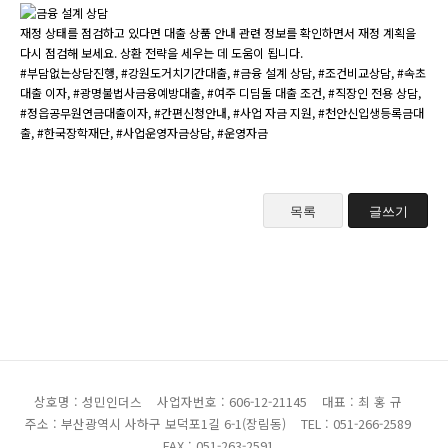
재정 상태를 점검하고 있다면 대출 상품 안내 관련 정보를 확인하면서 재정 계획을
다시 점검해 보세요. 상환 전략을 세우는 데 도움이 됩니다.
#부담없는상담진행, #강원도거치기간대출, #금융 설계 상담, #조건비교상담, #속초
대출 이자, #광명불법사금융예방대출, #여주 디딤돌 대출 조건, #직장인 전용 상담,
#정읍공무원연금대출이자, #간편신청안내, #사업 자금 지원, #천안신입생등록금대
출, #한국장학재단, #사업운영자금상담, #운영자금
목록
글쓰기
상호명 : 성민인더스
사업자번호 : 606-12-21145
대표 : 최 홍 규
주소 : 부산광역시 사하구 보덕포1길 6-1(장림동)
TEL : 051-266-2589
FAX : 051-263-2591