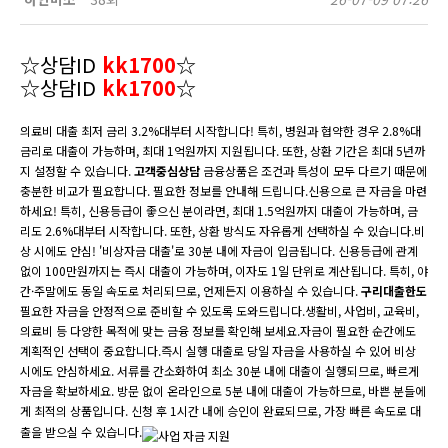
☆상담ID
kk1700
☆
☆상담ID
kk1700
☆
의료비 대출 최저 금리 3.2%대부터 시작합니다! 특히, 병원과 협약한 경우 2.8%대
금리로 대출이 가능하며, 최대 1억원까지 지원됩니다. 또한, 상환 기간은 최대 5년까
지 설정할 수 있습니다.
고객중심상담
금융상품은 조건과 특성이 모두 다르기 때문에
충분한 비교가 필요합니다. 필요한 정보를 안내해 드립니다.신용으로 큰 자금을 마련
하세요! 특히, 신용등급이 좋으신 분이라면, 최대 1.5억원까지 대출이 가능하며, 금
리도 2.6%대부터 시작합니다. 또한, 상환 방식도 자유롭게 선택하실 수 있습니다.비
상 시에도 안심! '비상자금 대출'로 30분 내에 자금이 입금됩니다. 신용등급에 관계
없이 100만원까지는 즉시 대출이 가능하며, 이자도 1일 단위로 계산됩니다. 특히, 야
간·주말에도 동일 속도로 처리되므로, 언제든지 이용하실 수 있습니다.
구리대출한도
필요한 자금을 안정적으로 준비할 수 있도록 도와드립니다.생활비, 사업비, 교육비,
의료비 등 다양한 목적에 맞는 금융 정보를 확인해 보세요.자금이 필요한 순간에도
계획적인 선택이 중요합니다.즉시 실행 대출로 당일 자금을 사용하실 수 있어 비상
시에도 안심하세요. 서류를 간소화하여 최소 30분 내에 대출이 실행되므로, 빠르게
자금을 확보하세요. 방문 없이 온라인으로 5분 내에 대출이 가능하므로, 바쁜 분들에
게 최적의 상품입니다. 신청 후 1시간 내에 승인이 완료되므로, 가장 빠른 속도로 대
출을 받으실 수 있습니다.