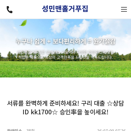
누구나 쉽게 + 보다편리하게 = 원가절감
성민맨홀거푸집은 앞서가는 기술력과 다양한 현장여건에 맞는
적합한 제품으로 최상의 고객만족을 드릴것을 약속드립니다.
서류를 완벽하게 준비하세요! 구리 대출 ☆상담
ID kk1700☆ 승인率을 높이세요!
하얀미소
38회
26-07-09 07:26