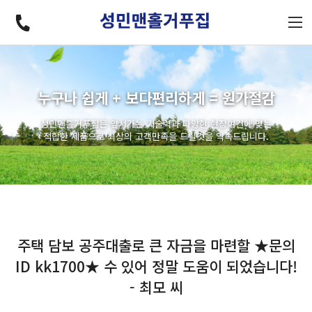
누구나 쉽게 + 보다편리하게 = 원가절감
성민맨홀거푸집은 앞서가는 기술력과 다양한 현장여건에 맞는
적합한 제품으로 최상의 고객만족을 드릴것을 약속드립니다.
주택 담보 공주대출로 큰 자금을 마련할 ★문의
ID kk1700★ 수 있어 정말 도움이 되었습니다!
- 최모 씨