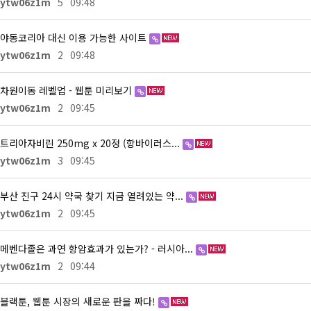
ytw06z1m
5
09:48
야동코리아 대신 이용 가능한 사이트
ytw06z1m
2
09:48
차원이동 레벨업 - 웹툰 미리보기
ytw06z1m
2
09:45
트리아자비린 250mg x 20정 (항바이러스...
ytw06z1m
3
09:45
부산 진구 24시 약국 찾기 지금 열려있는 약...
ytw06z1m
2
09:45
메벤다졸은 과연 항암효과가 있는가? - 러시아...
ytw06z1m
2
09:44
블랙툰, 웹툰 시장의 새로운 판을 짜다!